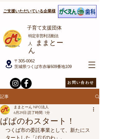
ご支援いただいている企業様
子育て支援団体
​特定非営利活動法
ままとー
人
ん
〒305-0062
茨城県つくば市赤塚609番地109
お問い合わせ
記事
ままとーん NPO法人
6月29日
読了時間: 1分
ぱぱのわスタート！
つくば市の委託事業として、新たにス
タートした「ぱぱのわ」。