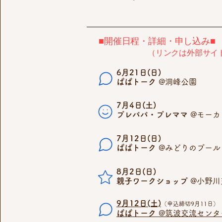
■開催日程・詳細・申し込み■
（リンクは外部サイ
6月21日(日)
ぱぱトーク
@洞峰公園
​7月4日(土)
プレパパ・プレママ
@
モーカ
7月12日(日)
ぱぱトーク
@みどりのプール
8月2日(日)
親子ワークショップ
@小野川
9月12日(土)
（申込締切9月11日）
ぱぱトーク
@筑波交流センタ