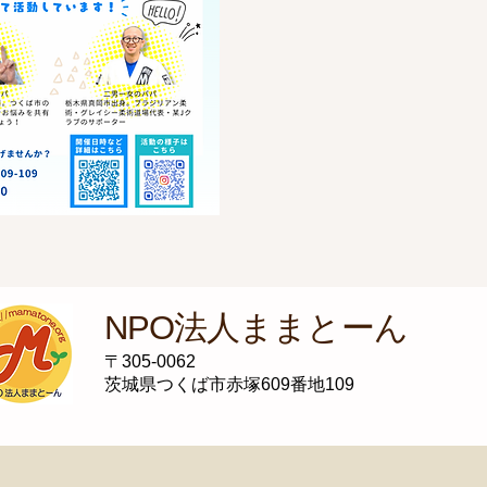
NPO法人ままとーん
〒305-0062
茨城県つくば市赤塚609番地109