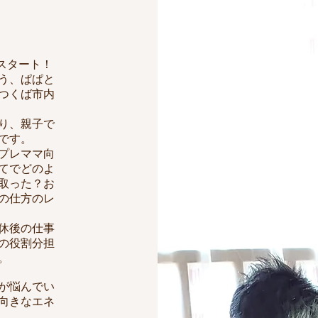
がスタート！
う、ぱぱと
つくば市内
り、親子で
です。
プレママ向
てでどのよ
取った？お
の仕方のレ
休後の仕事
の役割分担
。
が悩んでい
向きなエネ