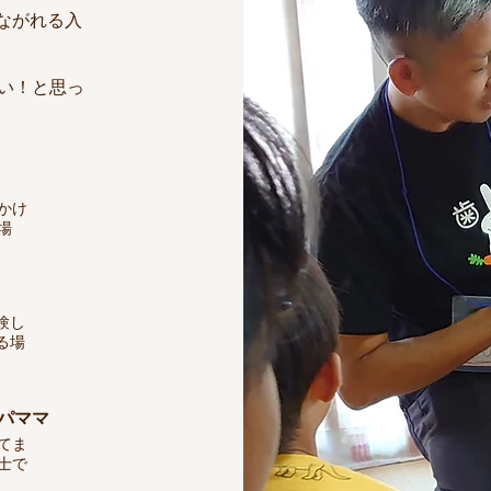
つながれる入
い！と思っ
かけ
場
験し
る場
パママ
てま
士で