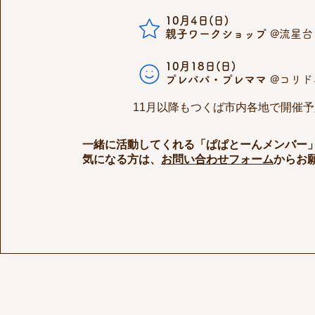
10月4日(日)
親子ワークショップ
@流星台
10月18日(日)
プレパパ・プレママ
@コリド
​11月以降もつくば市内各地で開催
一緒に活動してくれる「ぱぱとーんメンバー
​気になる方は、
お問い合わせフォーム
からお