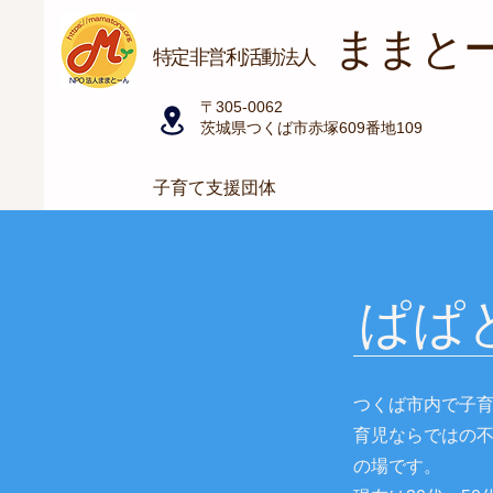
ままと
​特定非営利活動法人
〒305-0062
茨城県つくば市赤塚609番地109
子育て支援団体
ぱぱ
つくば市内で子
育児ならではの
の場です。