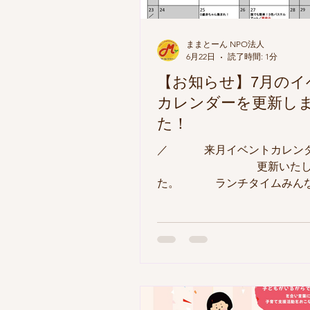
ままとーん NPO法人
6月22日
読了時間: 1分
【お知らせ】7月のイ
カレンダーを更新し
た！
／ 来月イベントカレン
更新いたしま
た。 ランチタイムみんな
に お昼を食べませんか？ ＼ ●プチイ
ベントへの参加申し込みについ
込み方法】 ままとーんHP予
よりお申込み下さい。 ※Zoo
ト、材料費のかかるイベント
す。イベントによっては、上
ベントでも申込みが必要なも