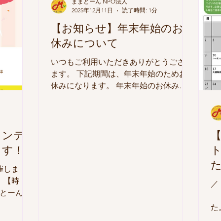
ままとーん NPO法人
ダーをご確
2025年12月11日
読了時間: 1分
きまして
【お知らせ】年末年始のお
セルフォ
838-
休みについて
。 【利
いつもご利用いただきありがとうござい
ます。 下記期間は、年末年始のためお
休みになります。 年末年始のお休み期
間 2025年12月26日（金）から2026年1月
7日（水） お休みの間にいただいたお問
い合わせは、1月8日（水）からゆっくり
順番にお返事いたします。 どうぞあた
ランテ
【
たかくお過ごしください。 また新しい
ます！
年も皆さんにお会いできるのを楽しみに
しています。
催しま
 【時
／
ままとーんの
よる体験談
た
フ、事務作
に お昼を食べませんか？ ＼ ●プチイ