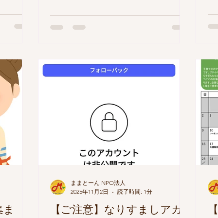
もしくは
ベ
ること」
込
」 を合
よ
ーんのホ
ト
活動が掲載
ま
ればご覧く
イ
.org/ ご都
ま
案内します
確
まで「説
て
スタッフ登
ォ
はありませ
8
よって異
す。 ご
も可能で
ランティ
ホームペ
ままとーん NPO法人
2025年11月2日
読了時間: 1分
からお願
 ②電話番
集ま
【ご注意】なりすましアカ
【