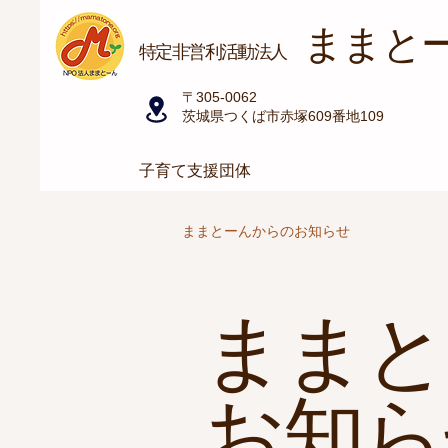
ままと
​特定非営利活動法人
〒305-0062
茨城県つくば市赤塚609番地109
子育て支援団体
ままとーんからのお知らせ
ままと
お知ら