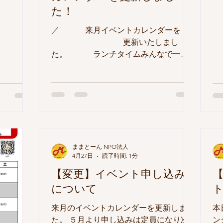
休み明け
た！
ー
お会いでき
み
にしていま
／ 来月イベントカレンダーを
親
過ごしくだ
更新いたしまし
ー
た。 ランチタイムみんなで一緒
波
に お昼を食べませんか？ ＼ ●プチイ
子
ベントへの参加申し込みについて● 【申
開
込み方法】 ままとーんHP予約フォーム
が
よりお申込み下さい。 ※Zoomイベン
す
ト、材料費のかかるイベントのみとしま
マ
す。イベントによっては、上記以外のイ
す
ベントでも申込みが必要なものもありま
ままとーん NPO法人
す。詳細は、イベントカレンダーをご確
4月27日
読了時間: 1分
認下さい。 ※キャンセルにつきまして
【変更】イベント申し込み
は、お手数ですがHPのキャンセルフォ
ームかNPO法人ままとーん（029-838-
について
5080）まで直接お電話ください。 【利
来月のイベントカレンダーを更新しまし
本
用人数】 午前午後各10組程度
た。 ５月より申し込みは定員になり次
ン