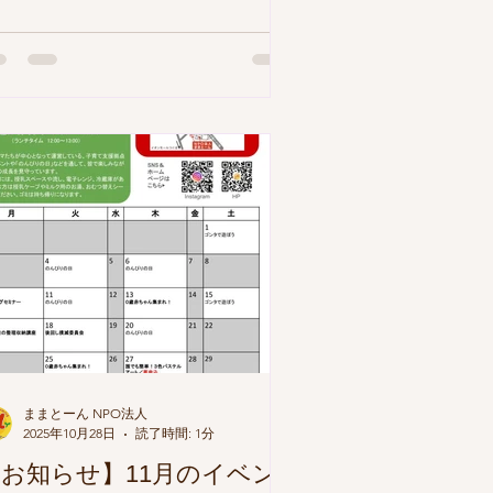
ントへの参加申し込みについて● 【申
み方法】 ままとーんHP 予約フォーム
りお申込み下さい。 ※ Zoomイベン
、材料費のかかるイベントのみ とし
す。イベントによっては、上記以外の
ベントでも申込みが必要なものもあり
す。詳細は、イベントカレンダーをご
認下さい。 ※ キャンセル につきまし
は、お手数ですがHPの キャンセルフ
ーム か NPO法人ままとーん（ 029-
38-5080） まで直接お電話ください。
【利用人数】 午前午後各10組程度
ままとーん NPO法人
2025年10月28日
読了時間: 1分
お知らせ】11月のイベン