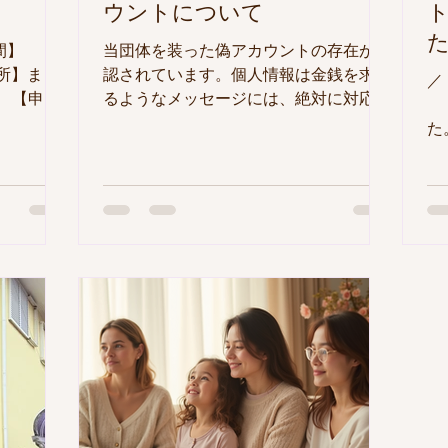
ウントについて
間】
当団体を装った偽アカウントの存在が確
【場所】まま
認されています。個人情報は金銭を求め
／
） 【申
るようなメッセージには、絶対に対応し
ォーム
ないでください。公式情報はこのホーム
た
・出産・子
ページおよび当団体の公式SNSのみで発
に お昼を食べませんか？ ＼ ●プチイ
らないこ
信しております。
ベ
児を前
込
ている方も
よ
そんなプ
ト
に向けて、
ま
とーんスタ
イ
お話ししま
ま
の1日の過
確
便利なグ
て
い方のコ
ォ
たっぷり
8
、どんな