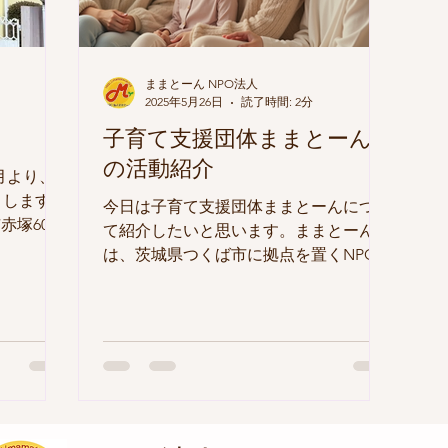
みた
参加でき
を一緒に
ままとーん NPO法人
2025年5月26日
読了時間: 2分
子育て支援団体ままとーん
の活動紹介
0月より、
トします！
今日は子育て支援団体ままとーんについ
塚609-
て紹介したいと思います。ままとーん
0 【開催
は、茨城県つくば市に拠点を置くNPO法
9:30〜
人であり、子育てをする親を支援する活
チタイム】
動を行っています。 活動目的 ままとー
て ・新拠点
んは、 「子どもがいてもできること」
ありま
「子どもがいるからできること」...
住所はあり
ご利用くだ
は少ない
が悪い場所