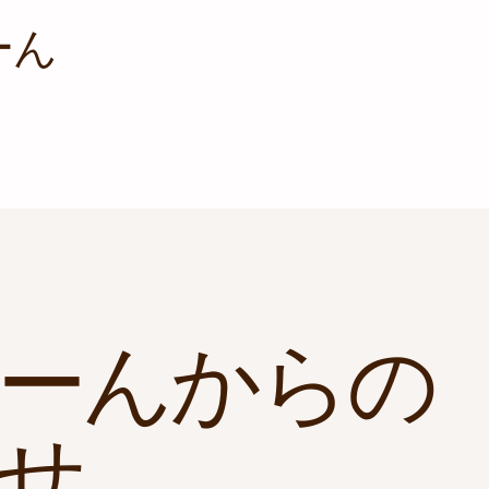
ーん
ーんからの
せ