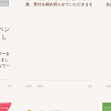
第、受付を締め切らせていただきます。
合
ご希望の方はお早めにご予約下さい。
に
また、満席となった場合でもキャンセル
皆
が出ることがあります。空きが出た際は
訳
Instagramにて随時お知らせいたします
ろ
ベント
ので、最新情報をご確認下さい。 皆さ
まし
まのご予約をお待ちしております。
ダーを
し
で一緒
て● 【申
約フォーム
mイベン
のみとしま
記以外のイ
のもありま