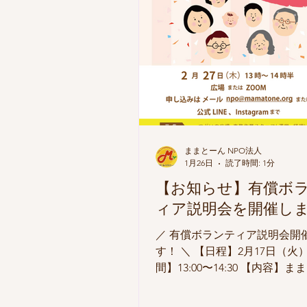
す。詳細は、イベントカレン
認下さい。 ※キャンセルにつ
は、お手数ですがHPのキャン
ームかNPO法人ままとーん（029-
5080）まで直接お電話ください
用人数】 午前午後各10組程度
ままとーん NPO法人
1月26日
読了時間: 1分
【お知らせ】有償ボ
ィア説明会を開催し
／ 有償ボランティア説明会開
す！ ＼ 【日程】2月17日（火）
間】13:00〜14:30 【内容】
活動紹介、子連れスタッフに
【募集】つどいの広場スタッ