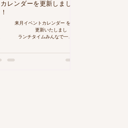
トカレンダーを更新しまし
た！
 来月イベントカレンダー を
更新いたしまし
。 ランチタイムみんなで一緒
ントへの参加申し込みについて● 【申
み方法】 ままとーんHP予約フォーム
りお申込み下さい。 ※ Zoomイベン
、材料費のかかるイベントのみ とし
す。イベントによっては、上記以外の
ベントでも申込みが必要なものもあり
す。詳細は、イベントカレンダーをご
認下さい。 ※ キャンセル につきまし
は、お手数ですがHPの キャンセルフ
ーム か NPO法人ままとーん（ 029-
38-5080） まで直接お電話ください。
【利用人数】 午前午後各10組程度