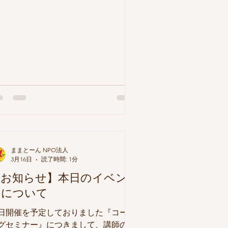
カフェ ・7月12日（日）ぱぱトーク＠
どりのプール会議室 ・8月2日（日）
子ワークショップ＠小野川交流センタ
和室 ・9月12日（土）ぱぱトーク＠筑
交流センター和室 ・10月4日（日）親
ワークショップ＠流星台プレイパーク
催時間は10～12時になります。 日程
決まり次第、順次アップしていきま
。 パパ・プレパパだけではなく、マ
・プレママ・子どもの参加も大歓迎で
！ ご参加お待ちしています♪
ままとーん NPO法人
3月16日
読了時間: 1分
【お知らせ】本日のイベン
トについて
日開催を予定しておりました『コーチ
グセミナー』につきまして、講師の都