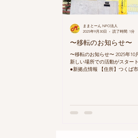
感じ？」 「先輩ママに聞いて
い！」 そんな気持ちで気軽に
る会です。 赤ちゃんとの未来
イメージしてみませんか？
ままとーん NPO法人
2025年9月30日
読了時間: 1分
〜移転のお知らせ〜
〜移転のお知らせ〜 2025年1
新しい場所での活動がスター
●新拠点情報 【住所】つくば市赤
109 【電話番号】029-838-508
日】月・火・木曜日 【開催時間】
14:30（出入り自由） 【ラン
12:00〜13:00 ●駐車場につい
から一直線、徒歩3分の場所に
す。 ・駐車場は芝畑のため 
ません。地図をご確認のうえ
さい。 ・住宅街のため車通り
ですが、駐車場付近は見通し