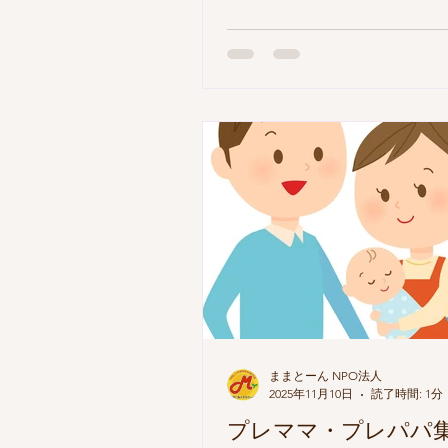
業スタッフ、他 【場所】広場
Zoom 「子どもがいてもでき
「子どもがいるからできること
言葉に活動しています ままと
ームページに、ままとーんの
してありますので、よろしけ
ださい https://www.mamatone
合が合わない方は、個別にご
ので、ご連絡ください。 あく
明会」ですので、その場での
録等を強くオススメすること
ん。 「有償」の内容は活動に
なります。詳細は当日お話しま
都合に応じて、無償での活動
す。ご相談ください。 有償ボ
ア説明会に参加希望の方は、 
ままとーん NPO法人
2025年11月10日
読了時間: 1分
ージのイベント申込フォーム 
いします。 ①お名前（ママ）
プレママ・プレパパ
号 ③お子さん（年齢）