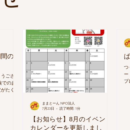
期間の
つ
ー
とうござい
プ
族でのお
ぱ
定がたくさ
て
つどいの
度
ら2026年
ままとーん NPO法人
7月23日
読了時間: 1分
【
のためお休
の
間にいた
【お知らせ】8月のイベント
（
7日（月）
カレンダーを更新しまし
・