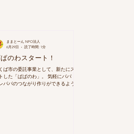
ままとーん NPO法人
6月29日
読了時間: 1分
ぱぱのわスタート！
くば市の委託事業として、新たにスタ
トした「ぱぱのわ」。 気軽にパパ・
レパパのつながり作りができるよう、
ぱとーんメンバーが色々な企画を考え
つくば市内をあちこち巡ります♪ 今年
全16回開催予定となっています。
スケジュール】 ・6月7日（日）ぱぱ
わキックオフ＠ままとーん ・6月21日
日）ぱぱトーク＠洞峰公園多目的広場
7月4日（土）プレパパ・プレママ＠モ