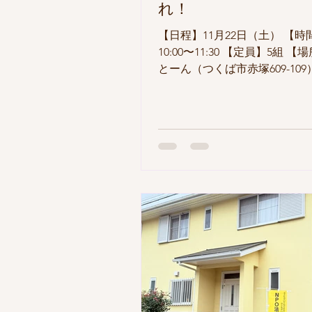
れ！
【日程】11月22日（土） 【時
10:00〜11:30 【定員】5組 
とーん（つくば市赤塚609-109
込】ままとーんHPの申込みフ
※11/21（金）12時締切 妊娠
育ては、喜びとともに「わか
と」もたくさん。 初めての育
に、期待と不安が入り混じっ
多いのではないでしょうか？ 
レママ・プレパパのみなさん
ママとして少し先を歩くまま
ッフがリアルな子育て体験を
す。 たとえば… ・赤ちゃんと
ごし方 ・外出のときにあると
ッズ ・抱っこ紐の選び方や使
ツ など、すぐに役立つ情報を
ご紹介。 「出産後の生活って