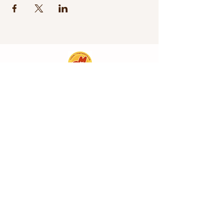
NPO法人ままとーん
〒305-0062
茨城県つくば市赤塚609番地109
HOME
活動内容
イベントカレンダー
ご寄付・応援
​アクセス
サイトマップ
サイトポリシー
プライバシーポリシー