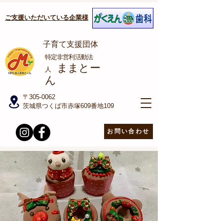
ご支援いただいている企業様
子育て支援団体
​特定非営利活動法
ままとー
人
ん
〒305-0062
茨城県つくば市赤塚609番地109
お問い合わせ