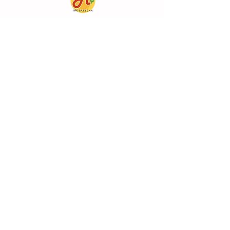
NPO法人ままとーん
〒305-0062
茨城県つくば市赤塚609番地109
HOME
活動内容
イベントカレンダー
ご寄付・応援
​アクセス
サイトマップ
サイトポリシー
プライバシーポリシー
メールでのお
​お電話でのお問い合わせ
問い合わせ
（受付時間 9：30～14：30）
（月・火・木のみ）
029-838-5080
お問い合わせ