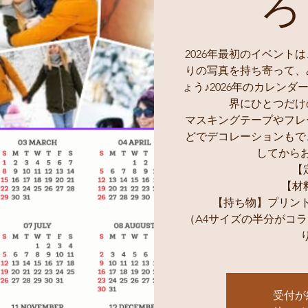
ろ
2026年最初のイベント
りの写真を持ち寄って、
ょう♪2026年のカレン
界にひとつだけ
マスキングテープやフレ
どでデコレーションもで
してから
【
【材
【持ち物】プリン
（A4サイズの半分がコ
受付が