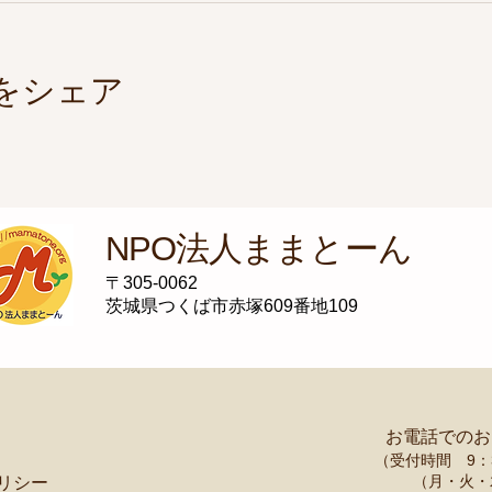
をシェア
NPO法人ままとーん
〒305-0062
茨城県つくば市赤塚609番地109
​お電話での
（受付時間 9：3
（月・火・
リシー