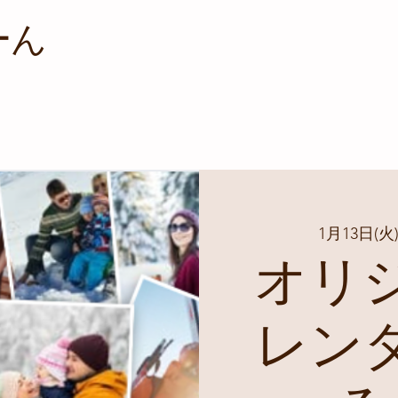
ーん
1月13日(火
オリ
レン